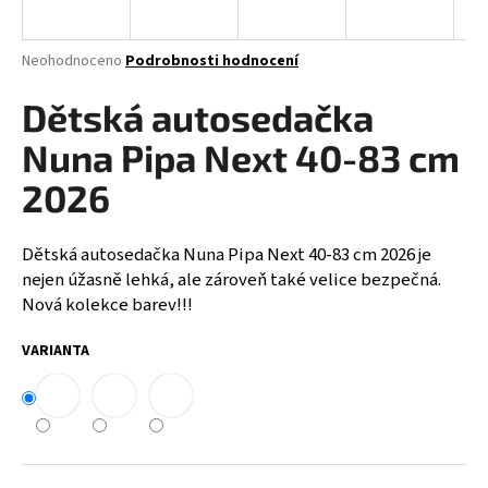
a
j
Průměrné
Neohodnoceno
Podrobnosti hodnocení
í
hodnocení
produktu
Dětská autosedačka
t
je
?
0,0
Nuna Pipa Next 40-83 cm
z
5
2026
hvězdiček.
Dětská autosedačka Nuna Pipa Next 40-83 cm 2026
je
HLEDAT
nejen úžasně lehká, ale zároveň také velice bezpečná.
Nová kolekce barev!!!
D
VARIANTA
o
p
o
r
u