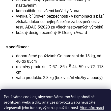
nastavením
kompatibilní se všemi kočárky Nuna
vynikající úroveň bezpečnosti - v kombinaci s bází
získala dokonce nejlepší skóre za bezpečnost v
testu ADAC 5/2020 ze všech testovaných výrobků
krásný design oceněný IF Design Award
specifikace:
doporučené používání: Od narození do 13 kg, od
40 do 83cm
rozměry produktu: D 67 - 86 x Š 44- 59 x v 72- 118
cm
váha produktu: 2.8 kg (bez vnitřní vložky a boudy)
Nuna International B.V.
Používáme cookies, abychom Vám umožnili pohodlné
Van der Valk Boumanweg 178 C
prohlížení webu a díky analýze provozu webu neustále
2352 JD Leiderdorp
zlepšovali jeho funkce, výkon a použitelnost.
Více informací
Netherlands