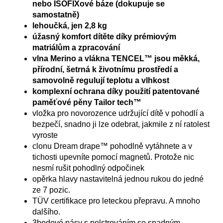
nebo ISOFIXové báze (dokupuje se
samostatně)
lehoučká, jen 2,8 kg
úžasný komfort dítěte díky prémiovým
matriálům a zpracování
vlna Merino a vlákna TENCEL™ jsou měkká,
přírodní, šetrná k životnímu prostředí a
samovolně regulují teplotu a vlhkost
komplexní ochrana díky použití patentované
paměťové pěny Tailor tech™
vložka pro novorozence udržující dítě v pohodlí a
bezpečí, snadno ji lze odebrat, jakmile z ní ratolest
vyroste
clonu Dream drape™ pohodlně vytáhnete a v
tichosti upevníte pomocí magnetů. Protože nic
nesmí rušit pohodlný odpočinek
opěrka hlavy nastavitelná jednou rukou do jedné
ze 7 pozic.
TÜV certifikace pro leteckou přepravu. A mnoho
dalšího.
3bodové pásy s polstrováním se snadným