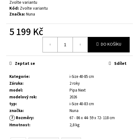
č
Zvolte variantu
u
Kód:
Zvolte variantu
j
Značka:
Nuna
e
m
5 199 Kč
e
Měrná
DO KOŠÍKU
cena:
DĚTSKÁ
AUTOSEDAČKA
NUNA
Zeptat se
Sdílet
AACE
LX
Kategorie
:
i-Size 40-85 cm
5
Záruka
:
2 roky
899
model
:
Pipa Next
Kč
modelový rok
:
2026
typ
:
i-Size 40-83 cm
značka
:
Nuna
?
Rozměry
:
67 - 86 x 44- 59 x 72- 118 cm
Hmotnost
:
2,8 kg