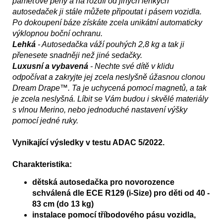
paměťové pěny a na rozdíl od jiných lehkých
autosedaček ji stále můžete připoutat i pásem vozidla.
Po dokoupení báze získáte zcela unikátní automaticky
výklopnou boční ochranu.
Lehká
- Autosedačka váží pouhých 2,8 kg a tak ji
přenesete snadněji než jiné sedačky.
Luxusní a vybavená
- Nechte své dítě v klidu
odpočívat a zakryjte jej zcela neslyšně úžasnou clonou
Dream Drape™. Ta je uchycená pomocí magnetů, a tak
je zcela neslyšná. Líbit se Vám budou i skvělé materiály
s vlnou Merino, nebo jednoduché nastavení výšky
pomocí jedné ruky.
Vynikající výsledky v testu ADAC 5/2022.
Charakteristika:
dětská autosedačka pro novorozence
schválená dle ECE R129 (i-Size) pro děti od 40 -
83 cm (do 13 kg)
instalace pomocí tříbodového pásu vozidla,