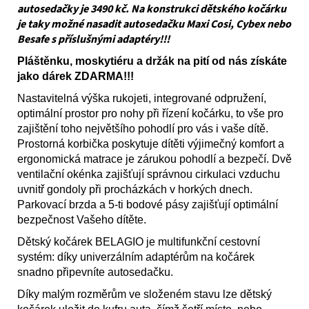
autosedačky je 3490 kč. Na konstrukci dětského kočárku
je taky možné nasadit autosedačku Maxi Cosi, Cybex nebo
Besafe s příslušnými adaptéry!!!
Pláštěnku, moskytiéru a držák na pití od nás získáte
jako dárek ZDARMA!!!
Nastavitelná výška rukojeti, integrované odpružení,
optimální prostor pro nohy při řízení kočárku, to vše pro
zajištění toho největšího pohodlí pro vás i vaše dítě.
Prostorná korbička poskytuje dítěti výjimečný komfort a
ergonomická matrace je zárukou pohodlí a bezpečí. Dvě
ventilační okénka zajišťují správnou cirkulaci vzduchu
uvnitř gondoly při procházkách v horkých dnech.
Parkovací brzda a 5-ti bodové pásy zajišťují optimální
bezpečnost Vašeho dítěte.
Dětský kočárek BELAGIO je multifunkční cestovní
systém: díky univerzálním adaptérům na kočárek
snadno připevníte autosedačku.
Díky malým rozměrům ve složeném stavu lze dětský