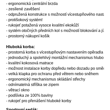
- ergonomická centrální brzda
- zesílené zavěšení
- odpružená konstrukce s možností vícestupňového nastaven
- protišokový systém!
- rukojeť potažená vysoce kvalitní ekokůží
- systém otočných předních kol s možností blokování a jízdy
- prostorný nákupní košík
Hluboká korba:
- prostorná korba s vícestupňovým nastavením opěradla a ve
- jednoduchý a spolehlivý montážní mechanismus hluboké 
- kvalitní kokosová matrace
- možnost instalace korby dopředu nebo dozadu po směru j
- velká klapka pro ochranu před větrem nebo sněhem
- ergonomický mechanismus skládání střechy
- odnímatelná stříška se zipem
- větrací okno
- podšívka ze 100% bavlny
- rukojeť pro přenášení hluboké korby
Sportovní sedák: