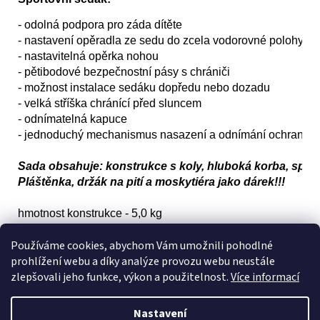
- odolná podpora pro záda dítěte
- nastavení opěradla ze sedu do zcela vodorovné polohy
- nastavitelná opěrka nohou
- pětibodové bezpečnostní pásy s chrániči
- možnost instalace sedáku dopředu nebo dozadu
- velká stříška chránící před sluncem
- odnímatelná kapuce
- jednoduchý mechanismus nasazení a odnímání ochrannéh
Sada obsahuje: konstrukce s koly, hluboká korba, spor
Pláštěnka, držák na pití a moskytiéra jako dárek!!!
hmotnost konstrukce - 5,0 kg

hmotnost konstrukce s košem a kolečky - 9,0 kg

Používáme cookies, abychom Vám umožnili pohodlné
hmotnost gondoly - 4,1 kg

prohlížení webu a díky analýze provozu webu neustále
hmotnost kočárku - 4,6 kg

zlepšovali jeho funkce, výkon a použitelnost.
Více informací
kola - 3,7 kg
Možnost dokoupení dětské autosedačky KITE 0-13 kg s 
Nastavení