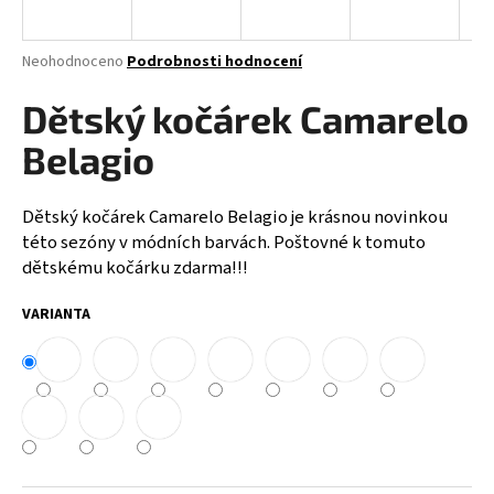
a
j
Průměrné
Neohodnoceno
Podrobnosti hodnocení
í
hodnocení
produktu
Dětský kočárek Camarelo
t
je
?
0,0
Belagio
z
5
hvězdiček.
Dětský kočárek Camarelo Belagio je krásnou novinkou
této sezóny v módních barvách. Poštovné k tomuto
HLEDAT
dětskému kočárku zdarma!!!
VARIANTA
D
o
p
o
r
u