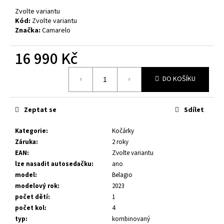
č
Zvolte variantu
u
Kód:
Zvolte variantu
j
Značka:
Camarelo
e
m
16 990 Kč
e
Měrná
DO KOŠÍKU
cena:
DĚTSKÁ
AUTOSEDAČKA
JOIE
Zeptat se
Sdílet
I-
SPIN
360
Kategorie
:
Kočárky
2025/2026
Záruka
:
2 roky
6
EAN
:
Zvolte variantu
699
lze nasadit autosedačku
:
ano
Kč
model
:
Belagio
modelový rok
:
2023
počet dětí
:
1
počet kol
:
4
typ
:
kombinovaný