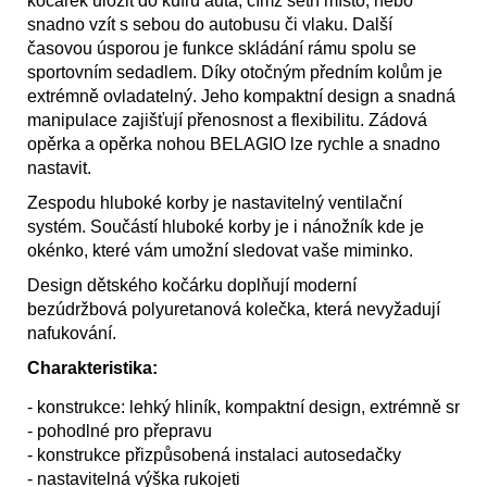
kočárek uložit do kufru auta, čímž šetří místo, nebo
snadno vzít s sebou do autobusu či vlaku. Další
časovou úsporou je funkce skládání rámu spolu se
sportovním sedadlem. Díky otočným předním kolům je
extrémně ovladatelný.
J
eho kompaktní design a snadná
manipulace zajišťují přenosnost a flexibilitu. Zádová
opěrka a opěrka nohou BELAGIO lze rychle a snadno
nastavit.
Zespodu hluboké korby je nastavitelný ventilační
systém. Součástí hluboké korby je i nánožník kde je
okénko, které vám umožní sledovat vaše miminko.
Design dětského kočárku doplňují moderní
bezúdržbová polyuretanová kolečka, která nevyžadují
nafukování.
Charakteristika:
- konstrukce: lehký hliník, kompaktní design, extrémně sna
- pohodlné pro přepravu
- konstrukce přizpůsobená instalaci autosedačky
- nastavitelná výška rukojeti